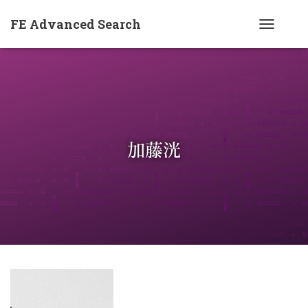
FE Advanced Search
ナ
ビ
ゲ
ー
シ
ョ
加藤洸
ン
を
切
り
替
え