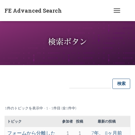
FE Advanced Search
ナ
ビ
ゲ
検索ボタン
ー
シ
ョ
ン
を
切
り
替
え
1件のトピックを表示中 - 1 - 1件目 (全1件中)
トピック
参加者
投稿
最新の投稿
フォームから分離した
1
1
7年、 8ヶ月前