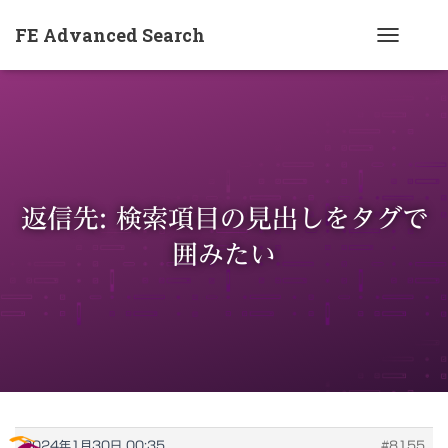
FE Advanced Search
ナ
ビ
ゲ
ー
シ
ョ
返信先: 検索項目の見出しをタグで
ン
を
囲みたい
切
り
替
え
2024年1月30日 00:35
#8155