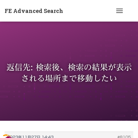
FE Advanced Search
ナ
ビ
ゲ
ー
シ
ョ
返信先: 検索後、検索の結果が表示
ン
を
される場所まで移動したい
切
り
替
え
2023年11月27日 14:43
#8105