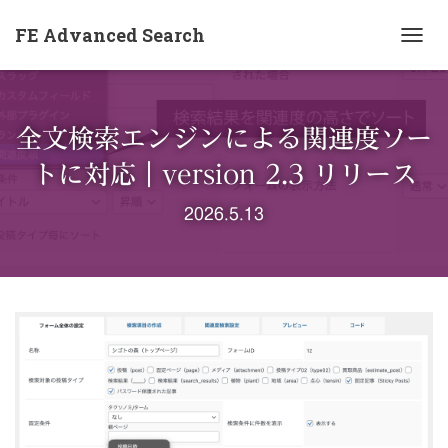
FE Advanced Search
ナ
ビ
ゲ
ー
全文検索エンジンによる関連度ソー
シ
ョ
トに対応｜version 2.3 リリース
ン
を
2026.5.13
切
り
替
え