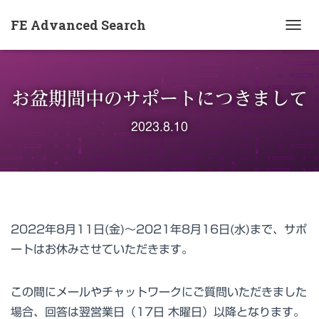
FE Advanced Search
ナ
ビ
ゲ
ー
お盆期間中のサポートにつきまして
シ
ョ
2023.8.10
ン
を
切
り
替
え
2022年8月11日(金)～2021年8月16日(水)まで、サポ
ートはお休みさせていただきます。
この間にメールやチャットワークにご質問いただきました
場合、回答は翌営業日（17日 木曜日）以降となります。