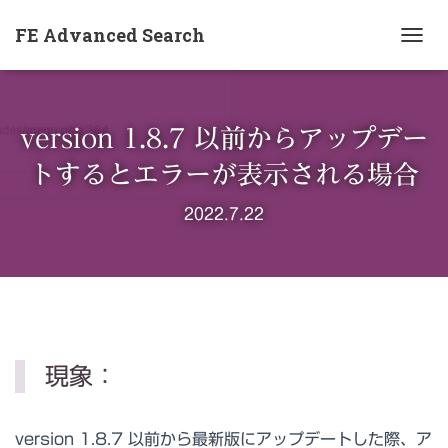
FE Advanced Search
ナ
ビ
ゲ
ー
version 1.8.7 以前からアップデー
シ
ョ
トするとエラーが表示される場合
ン
を
2022.7.22
切
り
替
え
現象：
version 1.8.7 以前から最新版にアップデートした際、ア