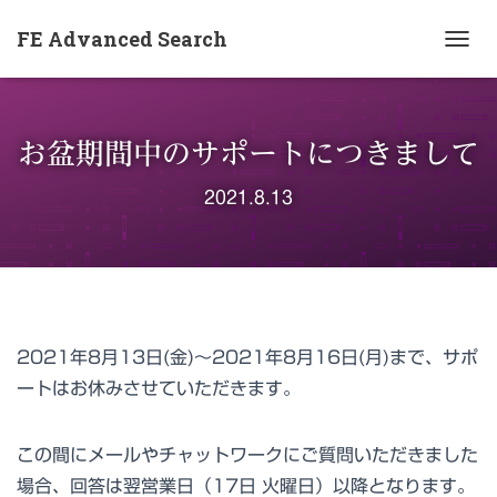
FE Advanced Search
ナ
ビ
ゲ
ー
お盆期間中のサポートにつきまして
シ
ョ
2021.8.13
ン
を
切
り
替
え
2021年8月13日(金)～2021年8月16日(月)まで、サポ
ートはお休みさせていただきます。
この間にメールやチャットワークにご質問いただきました
場合、回答は翌営業日（17日 火曜日）以降となります。